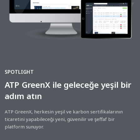
SPOTLIGHT
ATP GreenX ile geleceğe yeşil bir
SPOTLIGHT
adım atın
ATP AiX: Kurumlara Özel Yapay
Zeka Platformu
ATP GreenX, herkesin yeşil ve karbon sertifikalarının
ticaretini yapabileceği yeni, güvenilir ve şeffaf bir
ATP AiX, kurumların üretken yapay zekâdan güvenle ve
platform sunuyor.
maliyet etkin biçimde faydalanabilmesi için geliştirilmiş,
esnek, ölçeklenebilir ve güvenli bir platformdur.