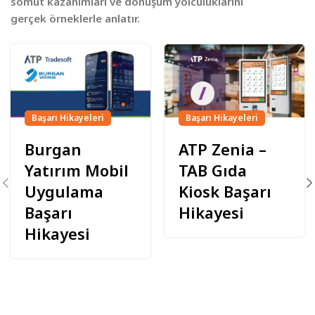
somut kazanımları ve dönüşüm yolculuklarını
gerçek örneklerle anlatır.
"The Global Economics Awards"
Başarı Hikayeleri
Başarı Hikayeleri
"Türkiye'nin En İyi İşverenleri 2026"
Burgan
ATP Zenia –
Yatırım Mobil
TAB Gıda
Daha fazla bilgi al!
Uygulama
Kiosk Başarı
Başarı
Hikayesi
Hikayesi