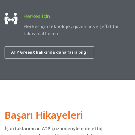
Metin belgelerinden hızlı, anlamlı ve yapılandırılmış
Herkes İçin
bilgi çıkarır.
Herkes için teknolojik, güvenilir ve şeffaf bir
takas platformu
14 gün ücretsiz deneyin!
"Türkiye'nin En Güçlü ve En Değerli Markaları – Türkiye
125"
ATP GreenX hakkında daha fazla bilgi
"Yenilikçiler İçin En İyi 50 İş Yeri"
Başarı Hikayeleri
İş ortaklarımızın ATP çözümleriyle elde ettiği