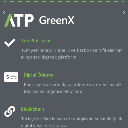
Tek Platform
SPOTLIGHT
Tüm yenilenebilir enerji ve karbon sertifikalarının
alınıp satıldığı tek platform
2026: ATP Olarak Ödüllere
Çoklu Model Desteği
Doyamadığımız Bir Yıl !
Birden fazla yapay zekâ modelinin eşzamanlı
Dijital Ödeme
çalışmasını sağlar.
Bu yıl Brand Finance, Fast Company, Forbes Türkiye ve
Enerji sektöründe dijital ödeme sistemlerinin ilk
The Global Economics Awards’tan aldığımız ödüller,
kez kullanıldığı ticaret ortamı
Kurumsal Veri Güvenliği
teknolojiye ve insana yaptığımız yatırımın bir karşılığı. ATP
Kurum verilerini yetkisiz erişim ve ihlallere karşı
olarak büyümeye devam ediyoruz.
Blockchain
korur.
Türkiye’de Blockchain teknolojisinin kullanıldığı ilk
dijital yeşil enerji pazarı
Belge Analizi