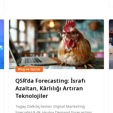
Blog ve Yazılar
QSR’da Forecasting: İsrafı
Azaltan, Kârlılığı Artıran
Teknolojiler
Tugay Dalkılıç·Senior Digital Marketing
Specialist·9 dk okuma Demand forecasting,