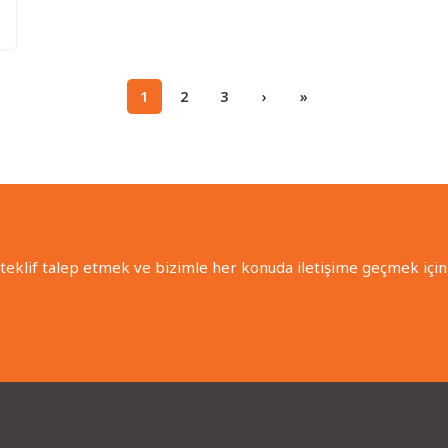
1
2
3
›
»
 teklif talep etmek ve bizimle her konuda iletişime geçmek için 