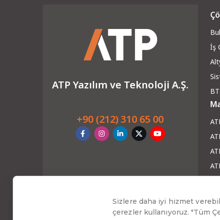
Çö
Bul
İş
Alt
Si
ATP Yazılım ve Teknoloji A.Ş.
BT
Ma
+90 (212) 310 65 00
AT
AT
ATP
AT
AT
Ha
Blo