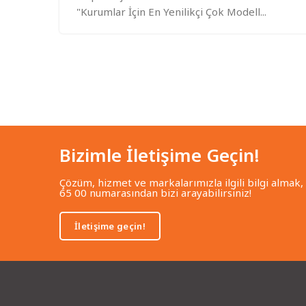
"Kurumlar İçin En Yenilikçi Çok Modell...
Bizimle İletişime Geçin!
Çözüm, hizmet ve markalarımızla ilgili bilgi almak,
65 00 numarasından bizi arayabilirsiniz!
İletişime geçin!