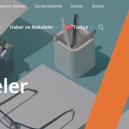
atırımcı İlişkileri
Sürdürülebilirlik
Destek
İletişim
Haber ve Makaleler
Türkçe
ler