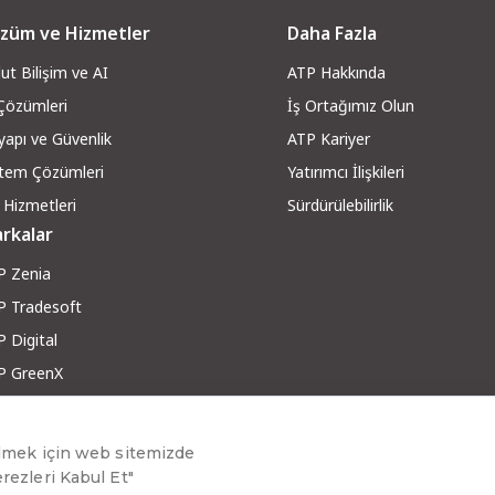
züm ve Hizmetler
Daha Fazla
ut Bilişim ve AI
ATP Hakkında
 Çözümleri
İş Ortağımız Olun
yapı ve Güvenli
k
ATP Kariyer
stem Çözümleri
Yatırımcı İlişkileri
 Hizmetleri
Sürdürülebilirlik
rkalar
P Zenia
P Tradesoft
 Digital
P GreenX
P RobotX
ber ve Makaleler
g ve Yazılar