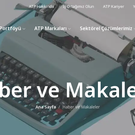
ATP Hakkında
İş Ortağımız Olun
ATP Kariyer
Y
Portföyü
ATP Markaları
Sektörel Çözümlerimiz
ber ve Makale
Ana Sayfa
Haber ve Makaleler