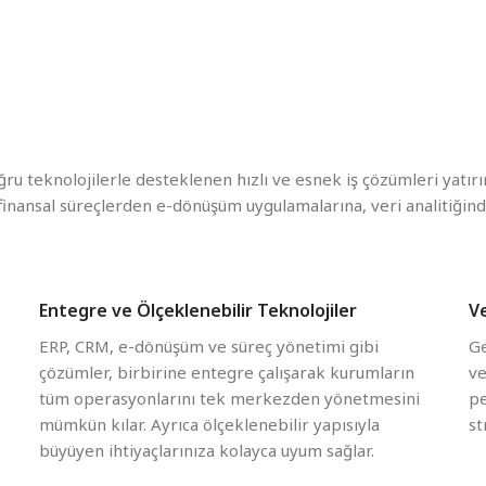
ATP Hakkında
İş Ortağımız Olun
ATP Kariyer
Y
Portföyü
ATP Markaları
Sektörel Çözümlerimiz
ğru teknolojilerle desteklenen hızlı ve esnek iş çözümleri yatırı
 finansal süreçlerden e-dönüşüm uygulamalarına, veri analitiğ
Entegre ve Ölçeklenebilir Teknolojiler
Ve
ERP, CRM, e-dönüşüm ve süreç yönetimi gibi
Ge
çözümler, birbirine entegre çalışarak kurumların
ve
tüm operasyonlarını tek merkezden yönetmesini
pe
mümkün kılar. Ayrıca ölçeklenebilir yapısıyla
st
büyüyen ihtiyaçlarınıza kolayca uyum sağlar.