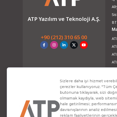
Alt
Si
ATP Yazılım ve Teknoloji A.Ş.
BT
Ma
+90 (212) 310 65 00
AT
AT
ATP
AT
AT
Ha
Blo
Ha
Web
Baş