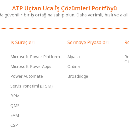
ATP Uçtan Uca İş Çözümleri Portföyü
güvenilir bir iş ortağına sahip olun. Daha verimli, hızlı ve akıllı 
İş Süreçleri
Sermaye Piyasaları
R
Microsoft Power Platform
Alpaca
Ro
Ot
Microsoft PowerApps
Ordina
Power Automate
Broadridge
Servis Yönetimi (ITSM)
BPM
QMS
EAM
CSP