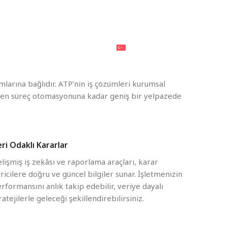
atırımcı İlişkileri
Sürdürülebilirlik
Destek
İletişim
Haber ve Makaleler
Türkçe
mlarına bağlıdır. ATP’nin iş çözümleri kurumsal
inden süreç otomasyonuna kadar geniş bir yelpazede
ri Odaklı Kararlar
lişmiş iş zekâsı ve raporlama araçları, karar
ricilere doğru ve güncel bilgiler sunar. İşletmenizin
rformansını anlık takip edebilir, veriye dayalı
ratejilerle geleceği şekillendirebilirsiniz.