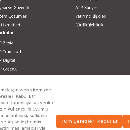
yapı ve Güvenli
k
ATP Kariyer
stem Çözümleri
Yatırımcı İlişkileri
 Hizmetleri
Sürdürülebilirlik
rkalar
P Zenia
P Tradesoft
 Digital
P GreenX
P RobotX
ber ve Makaleler
g ve Yazılar
berler
inar ve Teknoloji Sohbetleri
arı Hikayeleri