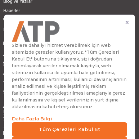
Blog ve Yazılar
Haberler
Webinar ve Teknoloji Sohbetleri
Başarı Hikayeleri
Daha Fazla
ATP Hakkında
İş Ortağımız Olun
ATP Kariyer
Yatırımcı İlişkileri
Sürdürülebilirlik
Adres
Emirhan Cad. No:109 Kat:9 Atakule,
34349 Beşiktaş, İstanbul, Türkiye
Telefon
+90 (212) 310 65 00
Faks
+90 (212) 310 65 64