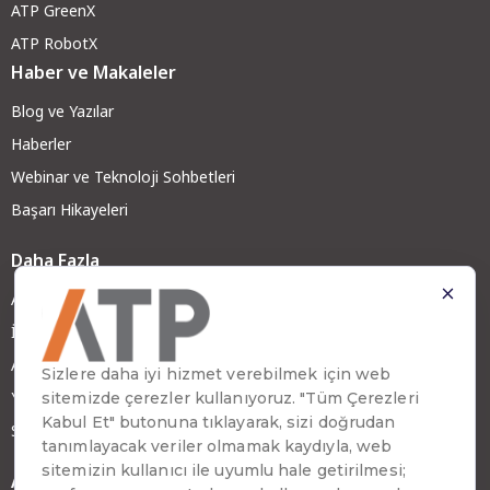
ATP GreenX
ATP RobotX
Haber ve Makaleler
Blog ve Yazılar
Haberler
Webinar ve Teknoloji Sohbetleri
Başarı Hikayeleri
Daha Fazla
ATP Hakkında
İş Ortağımız Olun
ATP Kariyer
Yatırımcı İlişkileri
Sürdürülebilirlik
Adres