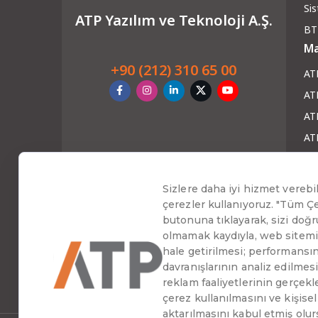
Si
ATP Yazılım ve Teknoloji A.Ş.
BT
Ma
+90 (212) 310 65 00
AT
AT
ATP
AT
AT
Ha
Blo
Ha
Web
Baş