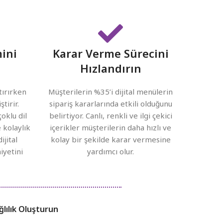
ini
Karar Verme Sürecini
Hızlandırın
rtırırken
Müşterilerin %35’i dijital menülerin
tirir.
sipariş kararlarında etkili olduğunu
çoklu dil
belirtiyor. Canlı, renkli ve ilgi çekici
 kolaylık
içerikler müşterilerin daha hızlı ve
ijital
kolay bir şekilde karar vermesine
yetini
yardımcı olur.
ğlılık Oluşturun