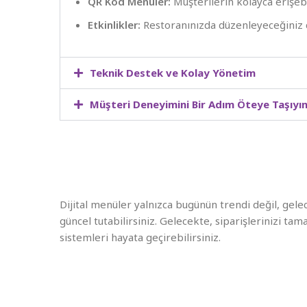
QR Kod Menüler:
Müşterilerin kolayca erişebi
Etkinlikler:
Restoranınızda düzenleyeceğiniz ca
Teknik Destek ve Kolay Yönetim
Müşteri Deneyimini Bir Adım Öteye Taşıyı
Dijital menüler yalnızca bugünün trendi değil, gelec
güncel tutabilirsiniz. Gelecekte, siparişlerinizi t
sistemleri hayata geçirebilirsiniz.