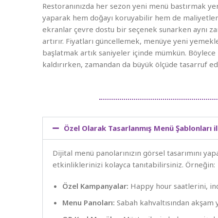
Restoranınızda her sezon yeni menü bastırmak yeri
yaparak hem doğayı koruyabilir hem de maliyetleri d
ekranlar çevre dostu bir seçenek sunarken aynı z
artırır. Fiyatları güncellemek, menüye yeni yeme
başlatmak artık saniyeler içinde mümkün. Böylece k
kaldırırken, zamandan da büyük ölçüde tasarruf ede
Özel Olarak Tasarlanmış Menü Şablonları i
Dijital menü panolarınızın görsel tasarımını ya
etkinliklerinizi kolayca tanıtabilirsiniz. Örneğin:
Özel Kampanyalar:
Happy hour saatlerini, ind
Menu Panoları:
Sabah kahvaltısından akşam y