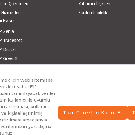
stem Çözümleri
Yatırımcı İlişkileri
 Hizmetleri
Sürdürülebilirlik
rkalar
P Zenia
P Tradesoft
 Digital
P GreenX
P RobotX
ber ve Makaleler
g ve Yazılar
berler
inar ve Teknoloji Sohbetleri
arı Hikayeleri