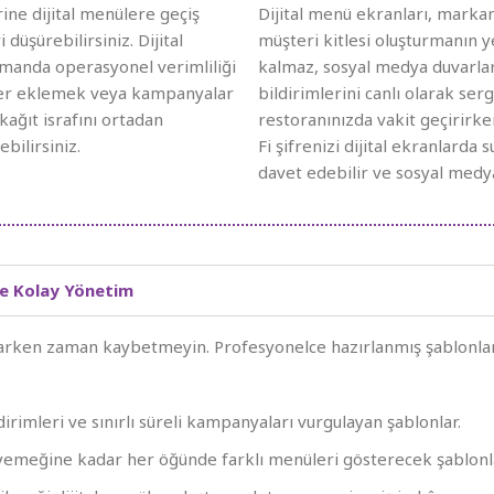
ne dijital menülere geçiş
Dijital menü ekranları, markan
üşürebilirsiniz. Dijital
müşteri kitlesi oluşturmanın y
amanda operasyonel verimliliği
kalmaz, sosyal medya duvarlar
kler eklemek veya kampanyalar
bildirimlerini canlı olarak serg
ağıt israfını ortadan
restoranınızda vakit geçirirken
bilirsiniz.
Fi şifrenizi dijital ekranlarda
davet edebilir ve sosyal medya
le Kolay Yönetim
parken zaman kaybetmeyin. Profesyonelce hazırlanmış şablonlarla
irimleri ve sınırlı süreli kampanyaları vurgulayan şablonlar.
emeğine kadar her öğünde farklı menüleri gösterecek şablonla