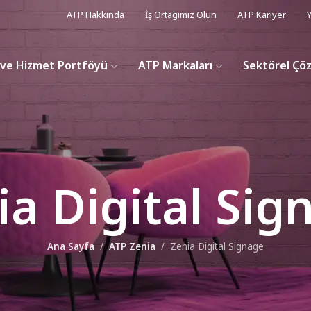
ATP Hakkında
İş Ortağımız Olun
ATP Kariyer
Y
ve Hizmet Portföyü
ATP Markaları
Sektörel Çö
ia Digital Sig
Ana Sayfa
ATP Zenia
Zenia Digital Signage