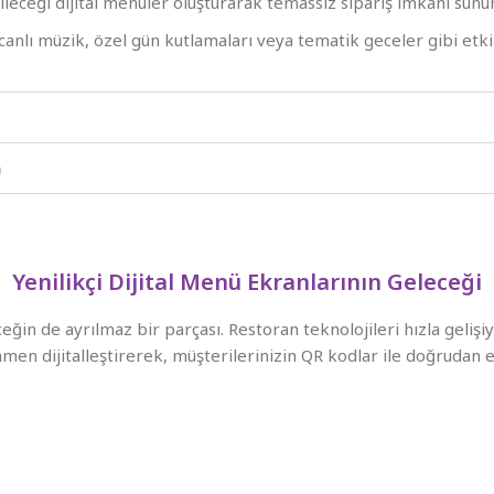
leceği dijital menüler oluşturarak temassız sipariş imkânı sunu
nlı müzik, özel gün kutlamaları veya tematik geceler gibi etkin
n
Yenilikçi Dijital Menü Ekranlarının Geleceği
eğin de ayrılmaz bir parçası. Restoran teknolojileri hızla gelişiy
amamen dijitalleştirerek, müşterilerinizin QR kodlar ile doğrudan