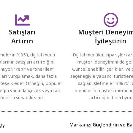
Satışları
Müşteri Deneyim
Artırın
İyileştirin
melerin %85'i, dijital menü
Dijital menüler, siparişleri a
larının satışları artırdığını
müşteri deneyimini de geliş
nüyor. “Yeni” ve “önerilen”
Güncellenebilir içerikleri ve 
ları vurgulamak, daha fazla
seçeneğiyle yabancı turistlere
 teşvik eder. Örneğin, popüler
sağlar. İşletmelerin %75’i d
eğin yanında içecek veya tatlı
menülerin müşteri memnuni
önerisi sunabilirsiniz.
artırdığını belirtiyor.
çiş
Markanızı Güçlendirin ve Ba