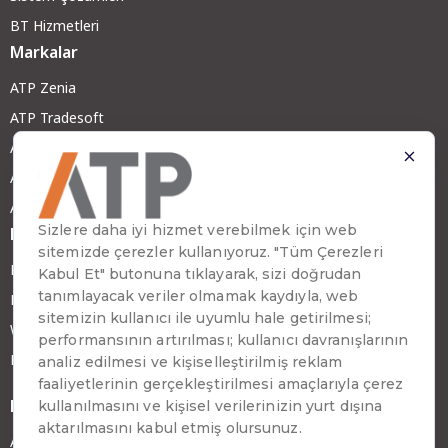
BT Hizmetleri
Markalar
ATP Zenia
ATP Tradesoft
ATP Digital
ATP GreenX
ATP RobotX
Haber ve Makaleler
Blog ve Yazılar
Haberler
Webinar ve Teknoloji Sohbetleri
Başarı Hikayeleri
Daha Fazla
ATP Hakkında