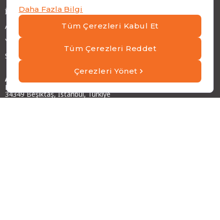
İş Ortağımız Olun
ATP Kariyer
Yatırımcı İlişkileri
Sürdürülebilirlik
Adres
Emirhan Cad. No:109 Kat:9 Atakule,
34349 Beşiktaş, İstanbul, Türkiye
Telefon
+90 (212) 310 65 00
Faks
+90 (212) 310 65 64
E-posta
info@atptech.com
Kişisel Verilerin Korunması
|
Bilgi Güvenliği Politikası
|
Bilgi Toplumu Hizmetleri
Copyright © ATP 2026