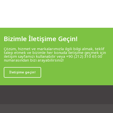
Bizimle İletişime Geçin!
Çözüm, hizmet ve markalarımızla ilgili bilgi almak, teklif
talep etmek ve bizimle her konuda iletişime geçmek için
iletişim sayfamızı kullanabilir veya +90 (212) 310 65 00
numarasından bizi arayabilirsiniz!
İletişime geçin!