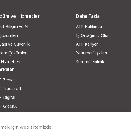
züm ve Hizmetler
Daha Fazla
ut Bilişim ve AI
ATP Hakkında
 Çözümleri
İş Ortağımız Olun
yapı ve Güvenli
k
ATP Kariyer
stem Çözümleri
Yatırımcı İlişkileri
 Hizmetleri
Sürdürülebilirlik
rkalar
P Zenia
P Tradesoft
 Digital
P GreenX
P RobotX
ber ve Makaleler