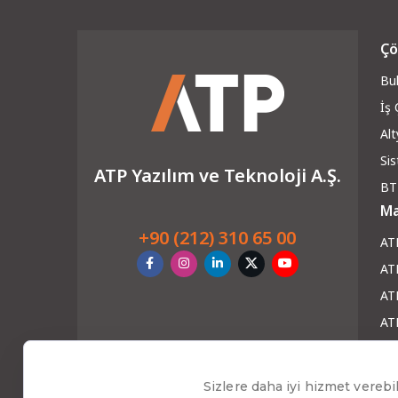
Çö
Bul
İş
Alt
Si
ATP Yazılım ve Teknoloji A.Ş.
BT
Ma
+90 (212) 310 65 00
AT
AT
ATP
AT
AT
Ha