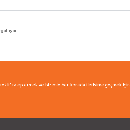
ygulayın
 teklif talep etmek ve bizimle her konuda iletişime geçmek için 