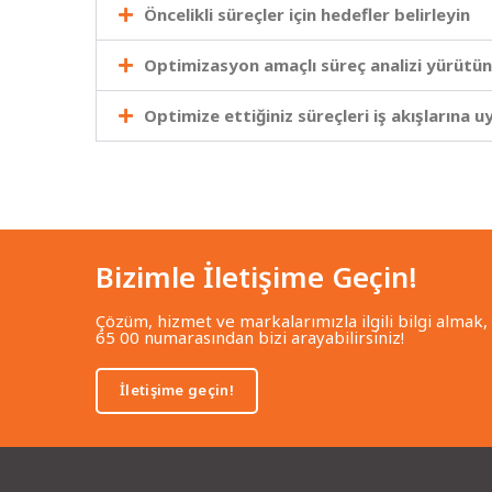
Öncelikli süreçler için hedefler belirleyin
Optimizasyon amaçlı süreç analizi yürütün
Optimize ettiğiniz süreçleri iş akışlarına u
Bizimle İletişime Geçin!
Çözüm, hizmet ve markalarımızla ilgili bilgi almak,
65 00 numarasından bizi arayabilirsiniz!
İletişime geçin!