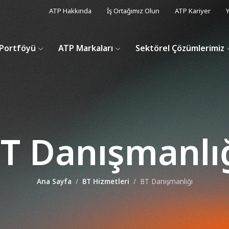
ATP Hakkında
İş Ortağımız Olun
ATP Kariyer
Y
Portföyü
ATP Markaları
Sektörel Çözümlerimiz
T Danışmanlı
Ana Sayfa
BT Hizmetleri
BT Danışmanlığı