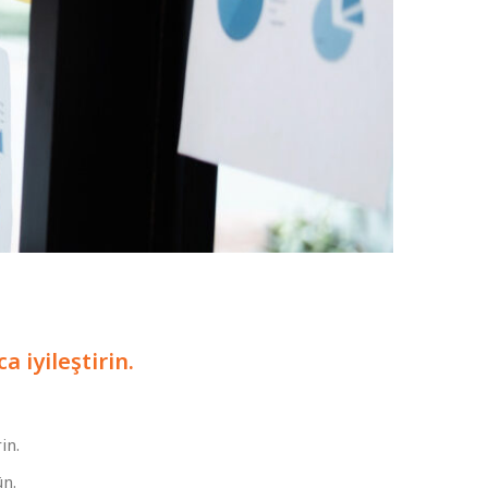
 iyileştirin.
in.
ün.