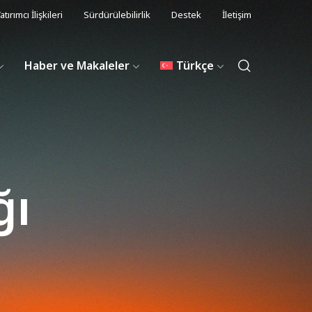
atırımcı İlişkileri
Sürdürülebilirlik
Destek
İletişim
Haber ve Makaleler
Türkçe
ğı