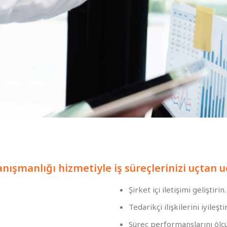
nışmanlığı hizmetiyle iş süreçlerinizi uçtan uca
Şirket içi iletişimi geliştirin.
Tedarikçi ilişkilerini iyileştir
Süreç performanslarını ölç