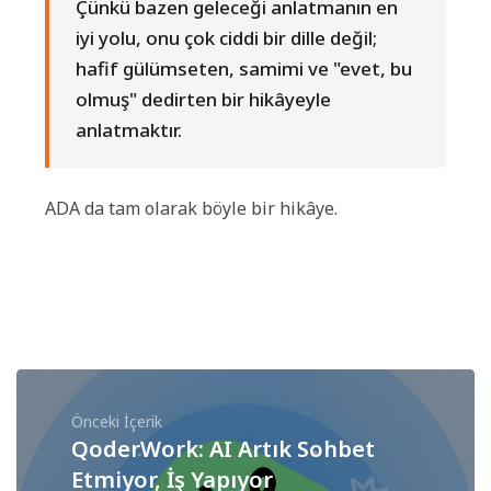
Çünkü bazen geleceği anlatmanın en
iyi yolu, onu çok ciddi bir dille değil;
hafif gülümseten, samimi ve "evet, bu
olmuş" dedirten bir hikâyeyle
anlatmaktır.
ADA da tam olarak böyle bir hikâye.
Önceki İçerik
QoderWork: AI Artık Sohbet
Etmiyor, İş Yapıyor