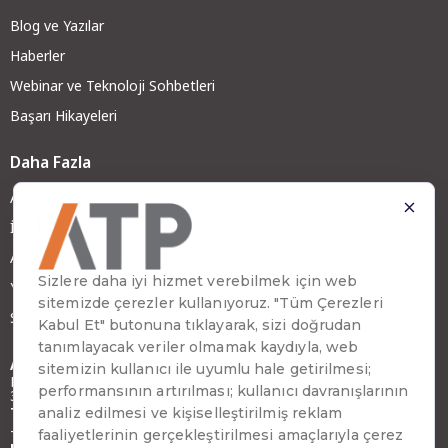
Blog ve Yazılar
Haberler
Webinar ve Teknoloji Sohbetleri
Başarı Hikayeleri
Daha Fazla
ATP Hakkında
İş Ortağımız Olun
ATP Kariyer
Yatırımcı İlişkileri
Sürdürülebilirlik
Adres
Emirhan Cad. No:109 Kat:9 Atakule,
34349 Beşiktaş, İstanbul, Türkiye
Telefon
+90 (212) 310 65 00