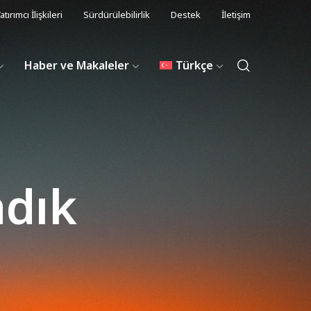
atırımcı İlişkileri
Sürdürülebilirlik
Destek
İletişim
Haber ve Makaleler
Türkçe
adık