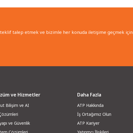
 teklif talep etmek ve bizimle her konuda iletişime geçmek için 
züm ve Hizmetler
Daha Fazla
ut Bilişim ve AI
ATP Hakkında
 Çözümleri
İş Ortağımız Olun
yapı ve Güvenli
k
ATP Kariyer
stem Çözümleri
Yatırımcı İlişkileri