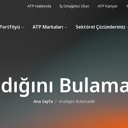
ATP Hakkında
İş Ortağımız Olun
ATP Kariyer
Y
Portföyü
ATP Markaları
Sektörel Çözümlerimiz
dığını Bulam
Ana Sayfa
Aradığını Bulamadık