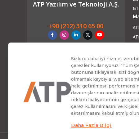
ATP Yazılım ve Teknoloji A.Ş.
BT
Ma
+90 (212) 310 65 00
AT
AT
ATP
AT
AT
Ha
Blo
Ha
Web
Baş