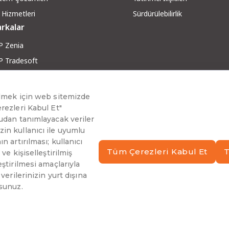
 Hizmetleri
Sürdürülebilirlik
rkalar
P Zenia
P Tradesoft
 Digital
P GreenX
P RobotX
ber ve Makaleler
g ve Yazılar
berler
inar ve Teknoloji Sohbetleri
arı Hikayeleri