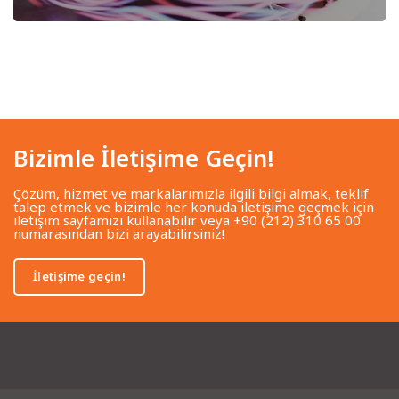
Bizimle İletişime Geçin!
Çözüm, hizmet ve markalarımızla ilgili bilgi almak, teklif
talep etmek ve bizimle her konuda iletişime geçmek için
iletişim sayfamızı kullanabilir veya +90 (212) 310 65 00
numarasından bizi arayabilirsiniz!
İletişime geçin!