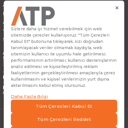
ATP Hakkında
İş Ortağımız Olun
ATP Kariyer
Yatırımcı İlişkileri
Sürdürülebilirlik
Adres
Emirhan Cad. No:109 Kat:9 Atakule,
34349 Beşiktaş, İstanbul, Türkiye
Telefon
+90 (212) 310 65 00
Faks
+90 (212) 310 65 64
E-posta
info@atptech.com
Kişisel Verilerin Korunması
|
Bilgi Güvenliği Politikası
|
Bilgi Toplumu Hizmetleri