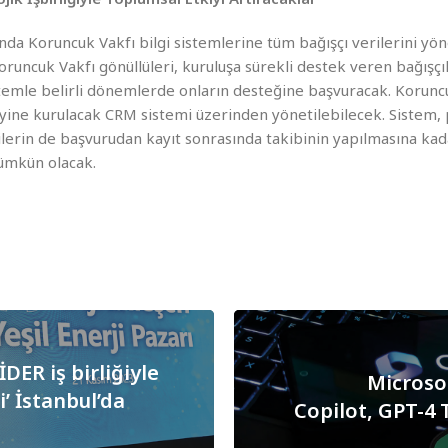
ında Koruncuk Vakfı bilgi sistemlerine tüm bağışçı verilerini yö
runcuk Vakfı gönüllüleri, kuruluşa sürekli destek veren bağışçıla
temle belirli dönemlerde onların desteğine başvuracak. Koruncu
 yine kurulacak CRM sistemi üzerinden yönetilebilecek. Sistem, 
lerin de başvurudan kayıt sonrasında takibinin yapılmasına kad
ümkün olacak.
DER iş birliğiyle
Microso
si’ İstanbul’da
Copilot, GPT-4 T