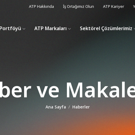
ATP Hakkında
İş Ortağımız Olun
ATP Kariyer
Y
Portföyü
ATP Markaları
Sektörel Çözümlerimiz
ber ve Makale
Ana Sayfa
Haberler