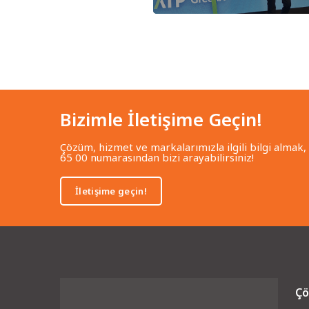
Bizimle İletişime Geçin!
Çözüm, hizmet ve markalarımızla ilgili bilgi almak,
65 00 numarasından bizi arayabilirsiniz!
İletişime geçin!
Çö