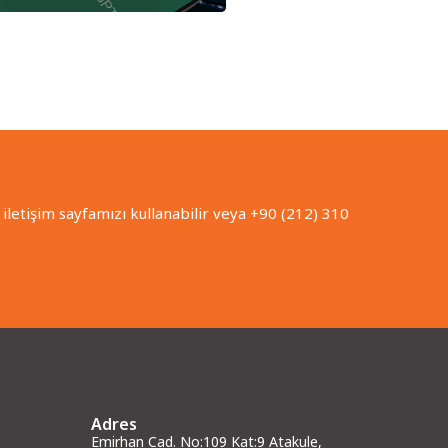
iletişim sayfamızı kullanabilir veya +90 (212) 310
Adres
Emirhan Cad. No:109 Kat:9 Atakule,