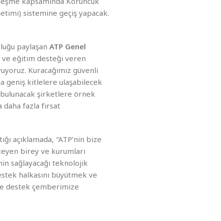
sözleşme kapsamında Koruncuk
etimi) sistemine geçiş yapacak.
uluğu paylaşan
ATP Genel
ma ve eğitim desteği veren
yuyoruz. Kuracağımız güvenli
 geniş kitlelere ulaşabilecek
a bulunacak şirketlere örnek
 daha fazla fırsat
aptığı açıklamada,
“
ATP’nin bize
steyen birey ve kurumları
nin sağlayacağı teknolojik
destek halkasını büyütmek ve
 ve destek çemberimize