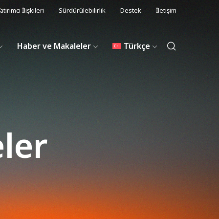
atırımcı İlişkileri
Sürdürülebilirlik
Destek
İletişim
Haber ve Makaleler
Türkçe
ler