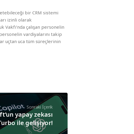
netebileceği bir CRM sistemi
rı izinli olarak
k Vakfı’nda çalışan personelin
personelin vardiyalarını takip
ar uçtan uca tüm süreçlerinin
Sonraki İçerik
ft’un yapay zekası
urbo ile gelişiyor!