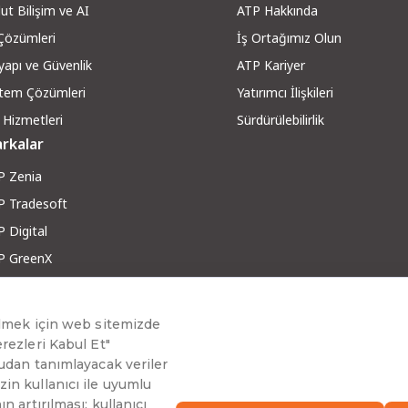
ut Bilişim ve AI
ATP Hakkında
 Çözümleri
İş Ortağımız Olun
yapı ve Güvenli
k
ATP Kariyer
stem Çözümleri
Yatırımcı İlişkileri
 Hizmetleri
Sürdürülebilirlik
rkalar
P Zenia
P Tradesoft
 Digital
P GreenX
P RobotX
ber ve Makaleler
g ve Yazılar
berler
inar ve Teknoloji Sohbetleri