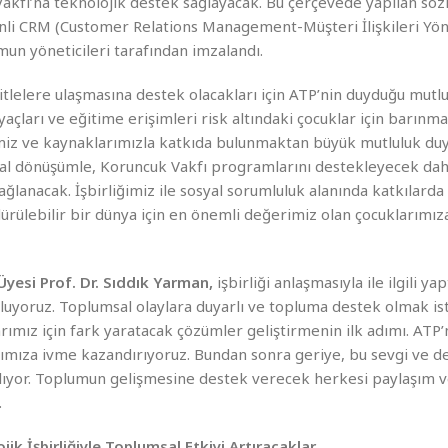
 Vakfı’na teknolojik destek sağlayacak. Bu çerçevede yapılan 
enli CRM (Customer Relations Management-Müşteri İlişkileri Yön
umun yöneticileri tarafından imzalandı.
itlelere ulaşmasına destek olacakları için ATP’nin duyduğu mutl
iyaçları ve eğitime erişimleri risk altındaki çocuklar için barın
imiz ve kaynaklarımızla katkıda bulunmaktan büyük mutluluk du
ital dönüşümle, Koruncuk Vakfı programlarını destekleyecek daha
ağlanacak. İşbirliğimiz ile sosyal sorumluluk alanında katkılard
rülebilir bir dünya için en önemli değerimiz olan çocuklarımıza
yesi Prof. Dr. Sıddık Yarman,
işbirliği anlaşmasıyla ile ilgili y
uluyoruz. Toplumsal olaylara duyarlı ve topluma destek olmak i
ımız için fark yaratacak çözümler geliştirmenin ilk adımı. ATP’
rımıza ivme kazandırıyoruz. Bundan sonra geriye, bu sevgi ve 
alıyor. Toplumun gelişmesine destek verecek herkesi paylaşım
.
ik İşbirliğiyle Toplumsal Etkiyi Artıracaklar