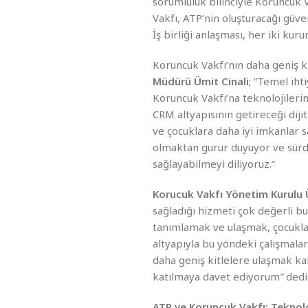
sorumluluk bilinciyle Koruncuk
Vakfı, ATP’nin oluşturacağı güv
İş birliği anlaşması, her iki kur
Koruncuk Vakfı’nın daha geniş k
Müdürü Ümit Cinali
; “Temel iht
Koruncuk Vakfı’na teknolojiler
CRM altyapısının getireceği dij
ve çocuklara daha iyi imkanlar s
olmaktan gurur duyuyor ve sürdü
sağlayabilmeyi diliyoruz.”
Korucuk Vakfı Yönetim Kurulu Ü
sağladığı hizmeti çok değerli b
tanımlamak ve ulaşmak, çocuklar
altyapıyla bu yöndeki çalışmala
daha geniş kitlelere ulaşmak k
katılmaya davet ediyorum
”
dedi
ATP ve Koruncuk Vakfı: Teknoloj