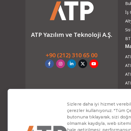
Bul
İş
Alt
Si
ATP Yazılım ve Teknoloji A.Ş.
BT
Ma
+90 (212) 310 65 00
AT
AT
ATP
AT
AT
Ha
Blo
Ha
Web