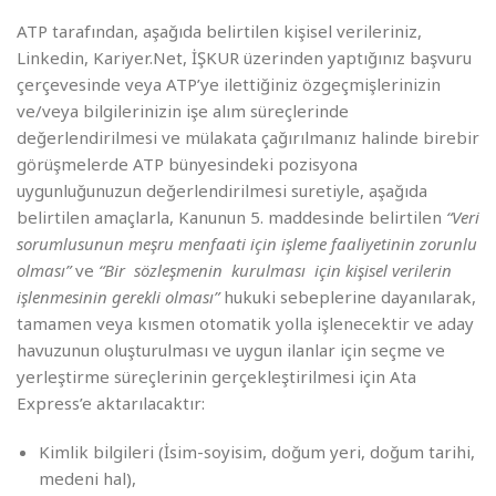
ATP tarafından, aşağıda belirtilen kişisel verileriniz,
Linkedin, Kariyer.Net, İŞKUR üzerinden yaptığınız başvuru
çerçevesinde veya ATP’ye ilettiğiniz özgeçmişlerinizin
ve/veya bilgilerinizin işe alım süreçlerinde
değerlendirilmesi ve mülakata çağırılmanız halinde birebir
görüşmelerde ATP bünyesindeki pozisyona
uygunluğunuzun değerlendirilmesi suretiyle, aşağıda
belirtilen amaçlarla, Kanunun 5. maddesinde belirtilen
“Veri
sorumlusunun meşru menfaati için işleme faaliyetinin zorunlu
olması”
ve
“Bir sözleşmenin kurulması için kişisel verilerin
işlenmesinin gerekli olması”
hukuki sebeplerine dayanılarak,
tamamen veya kısmen otomatik yolla işlenecektir ve aday
havuzunun oluşturulması ve uygun ilanlar için seçme ve
yerleştirme süreçlerinin gerçekleştirilmesi için Ata
Express’e aktarılacaktır:
Kimlik bilgileri (İsim-soyisim, doğum yeri, doğum tarihi,
medeni hal),