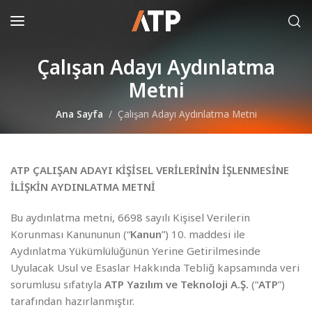
Çalışan Adayı Aydınlatma
Metni
Ana Sayfa
Çalışan Adayı Aydınlatma Metni
ATP ÇALIŞAN ADAYI KİŞİSEL VERİLERİNİN İŞLENMESİNE
İLİŞKİN
AYDINLATMA METNİ
Bu aydınlatma metni, 6698 sayılı Kişisel Verilerin
Korunması Kanununun (“
Kanun
”) 10. maddesi ile
Aydınlatma Yükümlülüğünün Yerine Getirilmesinde
Uyulacak Usul ve Esaslar Hakkında Tebliğ kapsamında veri
sorumlusu sıfatıyla
ATP Yazılım ve Teknoloji A.Ş.
(“
ATP
”)
tarafından hazırlanmıştır.