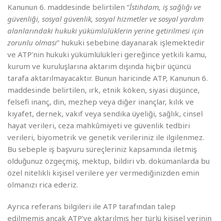
Kanunun 6. maddesinde belirtilen “
İstihdam, iş sağlığı ve
güvenliği, sosyal güvenlik, sosyal hizmetler ve sosyal yardım
alanlarındaki hukuki yükümlülüklerin yerine getirilmesi için
zorunlu olması
” hukuki sebebine dayanarak işlemektedir
ve ATP’nin hukuki yükümlülükleri gereğince yetkili kamu,
kurum ve kuruluşlarına aktarım dışında hiçbir üçüncü
tarafa aktarılmayacaktır. Bunun haricinde ATP, Kanunun 6.
maddesinde belirtilen, ırk, etnik köken, siyasi düşünce,
felsefi inanç, din, mezhep veya diğer inançlar, kılık ve
kıyafet, dernek, vakıf veya sendika üyeliği, sağlık, cinsel
hayat verileri, ceza mahkûmiyeti ve güvenlik tedbiri
verileri, biyometrik ve genetik verileriniz ile ilgilenmez.
Bu sebeple iş başvuru süreçleriniz kapsamında iletmiş
olduğunuz özgeçmiş, mektup, bildiri vb. dokümanlarda bu
özel nitelikli kişisel verilere yer vermediğinizden emin
olmanızı rica ederiz.
Ayrıca referans bilgileri ile ATP tarafından talep
edilmemiş ancak ATP’ye aktarılmış her türlü kişisel verinin