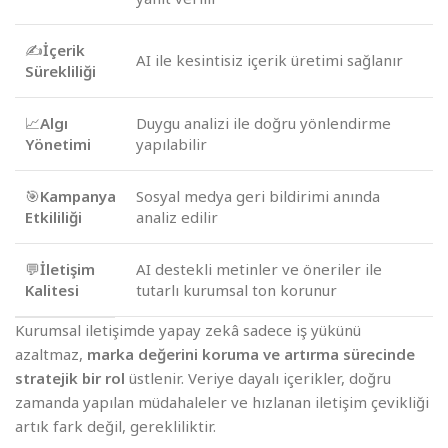
✍️
İçerik
AI ile kesintisiz içerik üretimi sağlanır
Sürekliliği
📈
Algı
Duygu analizi ile doğru yönlendirme
Yönetimi
yapılabilir
🎯
Kampanya
Sosyal medya geri bildirimi anında
Etkililiği
analiz edilir
💬
İletişim
AI destekli metinler ve öneriler ile
Kalitesi
tutarlı kurumsal ton korunur
Kurumsal iletişimde yapay zekâ sadece iş yükünü
azaltmaz,
marka değerini koruma ve artırma sürecinde
stratejik bir rol
üstlenir. Veriye dayalı içerikler, doğru
zamanda yapılan müdahaleler ve hızlanan iletişim çevikliği
artık fark değil, gerekliliktir.