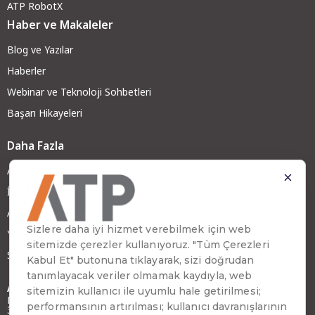
ATP RobotX
Haber ve Makaleler
Blog ve Yazılar
Haberler
Webinar ve Teknoloji Sohbetleri
Başarı Hikayeleri
Daha Fazla
ATP Hakkında
İş Ortağımız Olun
ATP Kariyer
Yatırımcı İlişkileri
Sürdürülebilirlik
Adres
Emirhan Cad. No:109 Kat:9 Atakule,
34349 Beşiktaş, İstanbul, Türkiye