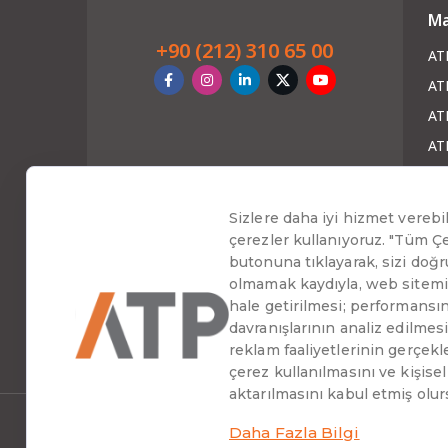
Ma
+90 (212) 310 65 00
AT
AT
ATP
AT
AT
Ha
Blo
Ha
Web
Baş
Kişisel Verilerin Korunması
|
Bilgi Güvenliği Politik