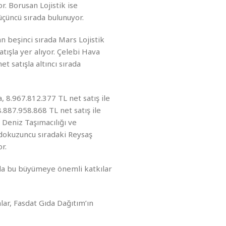
r. Borusan Lojistik ise
üçüncü sırada bulunuyor.
n beşinci sırada Mars Lojistik
tışla yer alıyor. Çelebi Hava
t satışla altıncı sırada
, 8.967.812.377 TL net satış ile
8.887.958.868 TL net satış ile
 Deniz Taşımacılığı ve
 dokuzuncu sıradaki Reysaş
or.
 da bu büyümeye önemli katkılar
lar, Fasdat Gıda Dağıtım’ın