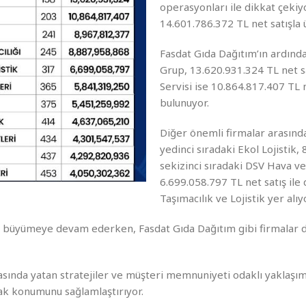
operasyonları ile dikkat çekiyo
14.601.786.372 TL net satışla 
Fasdat Gıda Dağıtım’ın ardında
Grup, 13.620.931.324 TL net sa
Servisi ise 10.864.817.407 TL ne
bulunuyor.
Diğer önemli firmalar arasında
yedinci sıradaki Ekol Lojistik, 
sekizinci sıradaki DSV Hava ve
6.699.058.797 TL net satış ile
Taşımacılık ve Lojistik yer alıy
zla büyümeye devam ederken, Fasdat Gıda Dağıtım gibi firmalar
asında yatan stratejiler ve müşteri memnuniyeti odaklı yaklaşım
ak konumunu sağlamlaştırıyor.