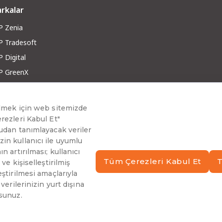
rkalar
P Zenia
P Tradesoft
 Digital
P GreenX
P RobotX
ber ve Makaleler
g ve Yazılar
berler
inar ve Teknoloji Sohbetleri
arı Hikayeleri
ası
|
Bilgi Toplumu Hizmetleri