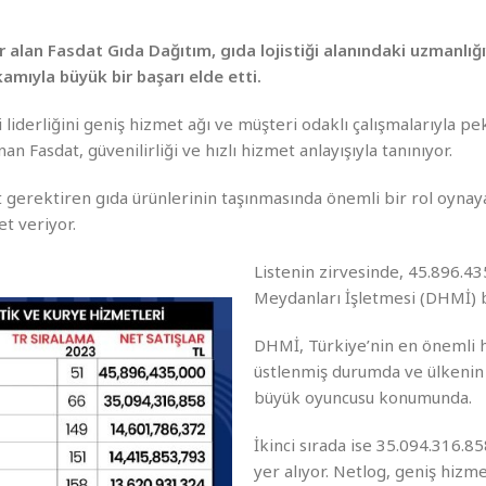
 alan Fasdat Gıda Dağıtım, gıda lojistiği alanındaki uzmanlığı
amıyla büyük bir başarı elde etti.
liderliğini geniş hizmet ağı ve müşteri odaklı çalışmalarıyla pe
an Fasdat, güvenilirliği ve hızlı hizmet anlayışıyla tanınıyor.
at gerektiren gıda ürünlerinin taşınmasında önemli bir rol oyna
et veriyor.
Listenin zirvesinde, 45.896.43
Meydanları İşletmesi (DHMİ) 
DHMİ, Türkiye’nin en önemli h
üstlenmiş durumda ve ülkenin 
büyük oyuncusu konumunda.
İkinci sırada ise 35.094.316.85
yer alıyor. Netlog, geniş hizme