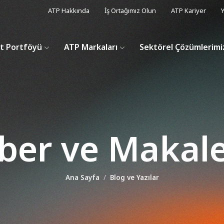
ATP Hakkında
İş Ortağımız Olun
ATP Kariyer
Y
t Portföyü
ATP Markaları
Sektörel Çözümlerimi
ber ve Makale
Ana Sayfa
Blog ve Yazılar