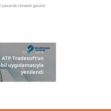
al pazarda rekabet gücünü
Sonraki İçerik
 ATP Tradesoft’un
obil uygulamasıyla
yenilendi