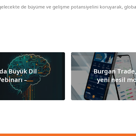
e gelecekte de büyüme ve gelişme potansiyelini koruyarak, glob
da Büyük Dil
Burgan Trade,
ebinarı –
yeni nesil m