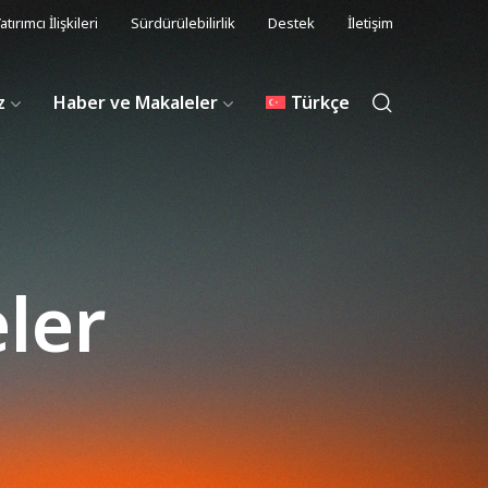
atırımcı İlişkileri
Sürdürülebilirlik
Destek
İletişim
z
Haber ve Makaleler
Türkçe
ler