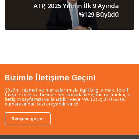
ATP, 2025 Yılının İlk 9 Ayında
%129 Büyüdü
Bizimle İletişime Geçin!
Çözüm, hizmet ve markalarımızla ilgili bilgi almak, teklif
talep etmek ve bizimle her konuda iletişime geçmek için
iletişim sayfamızı kullanabilir veya +90 (212) 310 65 00
numarasından bizi arayabilirsiniz!
İletişime geçin!