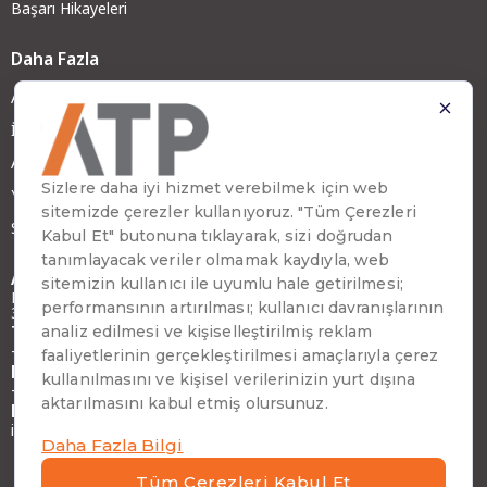
Başarı Hikayeleri
Daha Fazla
ATP Hakkında
İş Ortağımız Olun
ATP Kariyer
Yatırımcı İlişkileri
Sürdürülebilirlik
Adres
Emirhan Cad. No:109 Kat:9 Atakule,
34349 Beşiktaş, İstanbul, Türkiye
Telefon
+90 (212) 310 65 00
Faks
+90 (212) 310 65 64
E-posta
info@atptech.com