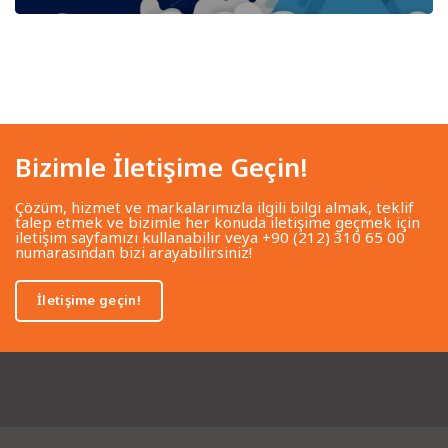
Bizimle İletişime Geçin!
Çözüm, hizmet ve markalarımızla ilgili bilgi almak, teklif
talep etmek ve bizimle her konuda iletişime geçmek için
iletişim sayfamızı kullanabilir veya +90 (212) 310 65 00
numarasından bizi arayabilirsiniz!
İletişime geçin!