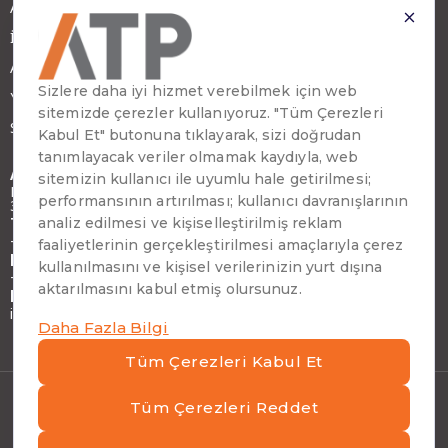
ATP Hakkında
İş Ortağımız Olun
ATP Kariyer
Yatırımcı İlişkileri
Sürdürülebilirlik
Adres
Emirhan Cad. No:109 Kat:9 Atakule,
34349 Beşiktaş, İstanbul, Türkiye
Telefon
+90 (212) 310 65 00
Faks
+90 (212) 310 65 64
E-posta
info@atptech.com
Kişisel Verilerin Korunması
|
Bilgi Güvenliği Politikası
|
Bilgi Toplumu Hizmetleri