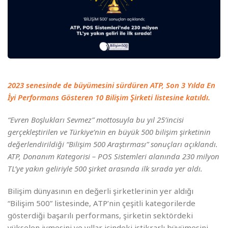
2023 senesinde de büyümesini sürdüren ATP, Son 3 Yılda En
İyi Performans Gösteren 10 Bilişim Şirketi listesine katıldı.
“Evren Boşlukları Sevmez” mottosuyla bu yıl 25’incisi
gerçekleştirilen ve Türkiye’nin en büyük 500 bilişim şirketinin
değerlendirildiği “Bilişim 500 Araştırması” sonuçları açıklandı.
ATP,
Donanım Kategorisi – POS Sistemleri alanında 230 milyon
TL’ye yakın geliriyle 500 şirket arasında ilk sırada yer aldı.
Bilişim dünyasının en değerli şirketlerinin yer aldığı
“Bilişim 500” listesinde, ATP’nin çeşitli kategorilerde
gösterdiği başarılı performans, şirketin sektördeki
yükselen ivmesini ve yıllar içindeki istikrarlı büyümesini