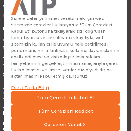
Webinar ve Teknoloji Sohbetleri
Başarı Hikayeleri
Daha Fazla
ATP Hakkında
İş Ortağımız Olun
ATP Kariyer
Yatırımcı İlişkileri
Sürdürülebilirlik
Adres
Emirhan Cad. No:109 Kat:9 Atakule,
34349 Beşiktaş, İstanbul, Türkiye
Telefon
+90 (212) 310 65 00
Faks
+90 (212) 310 65 64
E-posta
info@atptech.com