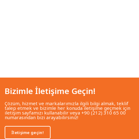
Bizimle İletişime Geçin!
Çözüm, hizmet ve markalarımızla ilgili bilgi almak, teklif
talep etmek ve bizimle her konuda iletişime geçmek için
iletişim sayfamızı kullanabilir veya +90 (212) 310 65 00
numarasından bizi arayabilirsiniz!
İletişime geçin!