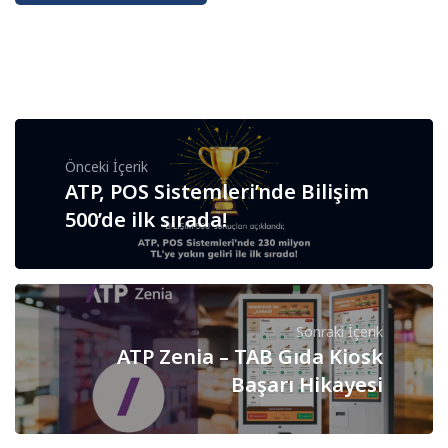
Önceki İçerik
ATP, POS Sistemleri’nde Bilişim
500’de ilk sırada!
Sonraki İçerik
ATP Zenia – TAB Gıda Kiosk
Başarı Hikayesi