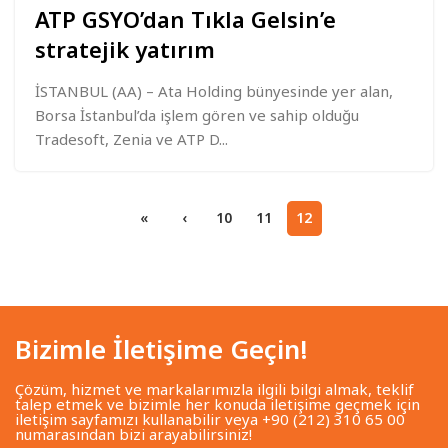
ATP GSYO’dan Tıkla Gelsin’e
stratejik yatırım
İSTANBUL (AA) – Ata Holding bünyesinde yer alan,
Borsa İstanbul’da işlem gören ve sahip olduğu
Tradesoft, Zenia ve ATP D...
«
‹
10
11
12
Bizimle İletişime Geçin!
Çözüm, hizmet ve markalarımızla ilgili bilgi almak, teklif
talep etmek ve bizimle her konuda iletişime geçmek için
iletişim sayfamızı kullanabilir veya +90 (212) 310 65 00
numarasından bizi arayabilirsiniz!