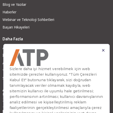
Blog ve Yazılar
Haberler
Webinar ve Teknoloji Sohbetleri
Başarı Hikayeleri
Daha Fazla
ATP Hakkında
İş Ortağımız Olun
ATP Kariyer
Yatırımcı İlişkileri
Sürdürülebilirlik
Adres
Emirhan Cad. No:109 Kat:9 Atakule,
34349 Beşiktaş, İstanbul, Türkiye
Telefon
+90 (212) 310 65 00
Faks