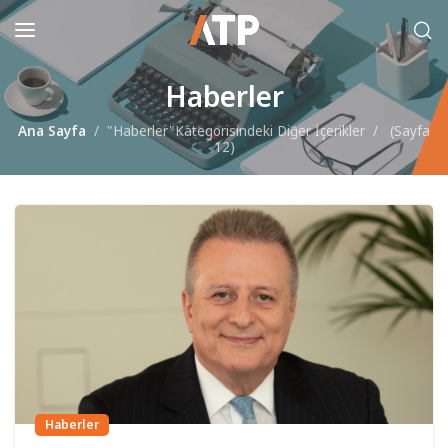
Haberler
Ana Sayfa
"Haberler"Kategorisindeki Diğer İçerikler
(
Sayfa
12
)
Haberler