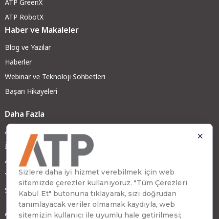
ATP GreenX
ATP RobotX
Haber ve Makaleler
Blog ve Yazılar
Haberler
Webinar ve Teknoloji Sohbetleri
Başarı Hikayeleri
Daha Fazla
ATP Hakkında
İş Ortağımız Olun
ATP Kariyer
Yatırımcı İlişkileri
Sürdürülebilirlik
Adres