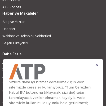
ATP RobotX
Haber ve Makaleler
Blog ve Yazılar
Haberler
Webinar ve Teknoloji Sohbetleri
Başarı Hikayeleri
Daha Fazla
ATP Hakkında
İş Ortağımız Olun
ATP Kariyer
Yatırımcı İlişkileri
Sürdürülebilirlik
Adres
Emirhan Cad. No:109 Kat:9 Atakule,