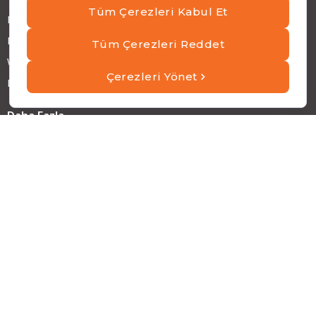
Blog ve Yazılar
Haberler
Webinar ve Teknoloji Sohbetleri
Başarı Hikayeleri
Daha Fazla
ATP Hakkında
İş Ortağımız Olun
ATP Kariyer
Yatırımcı İlişkileri
Sürdürülebilirlik
Adres
Emirhan Cad. No:109 Kat:9 Atakule,
34349 Beşiktaş, İstanbul, Türkiye
Telefon
+90 (212) 310 65 00