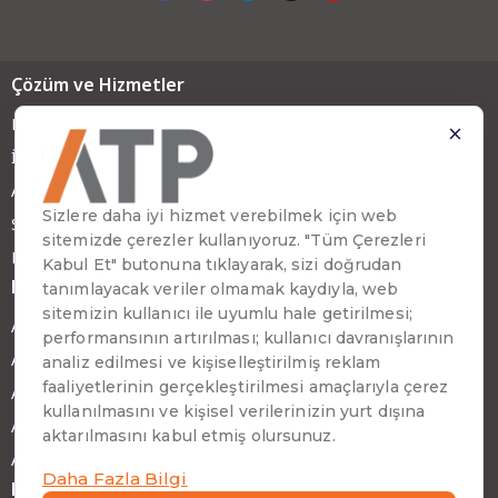
Çözüm ve Hizmetler
Bulut Bilişim ve AI
İş Çözümleri
Altyapı ve Güvenli
k
Sistem Çözümleri
BT Hizmetleri
Markalar
ATP Zenia
ATP Tradesoft
ATP Digital
ATP GreenX
ATP RobotX
Haber ve Makaleler