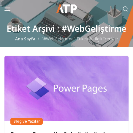
Etiket Arşivi : #WebGeliştirme
Ana Sayfa
"#WebGeliştirme" Etiketi ile İlgili İçerikler
Blog ve Yazılar