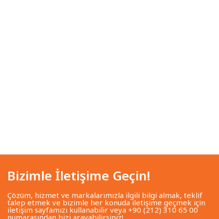
Bizimle İletişime Geçin!
Çözüm, hizmet ve markalarımızla ilgili bilgi almak, teklif
talep etmek ve bizimle her konuda iletişime geçmek için
iletişim sayfamızı kullanabilir veya +90 (212) 310 65 00
numarasından bizi arayabilirsiniz!