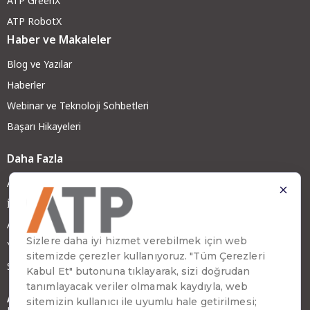
ATP GreenX
ATP RobotX
Haber ve Makaleler
Blog ve Yazılar
Haberler
Webinar ve Teknoloji Sohbetleri
Başarı Hikayeleri
Daha Fazla
ATP Hakkında
İş Ortağımız Olun
ATP Kariyer
Yatırımcı İlişkileri
Sürdürülebilirlik
Adres