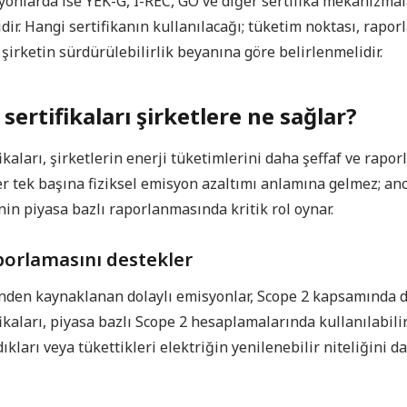
yonlarda ise YEK-G, I-REC, GO ve diğer sertifika mekanizmala
dir. Hangi sertifikanın kullanılacağı; tüketim noktası, rapor
 şirketin sürdürülebilirlik beyanına göre belirlenmelidir.
i sertifikaları şirketlere ne sağlar?
fikaları, şirketlerin enerji tüketimlerini daha şeffaf ve rapor
ler tek başına fiziksel emisyon azaltımı anlamına gelmez; an
nin piyasa bazlı raporlanmasında kritik rol oynar.
aporlamasını destekler
inden kaynaklanan dolaylı emisyonlar, Scope 2 kapsamında de
ifikaları, piyasa bazlı Scope 2 hesaplamalarında kullanılabili
dıkları veya tükettikleri elektriğin yenilenebilir niteliğini d