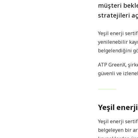
müşteri bekle
stratejileri 
Yeşil enerji serti
yenilenebilir kayn
belgelendiğini gö
ATP GreenX, şirke
güvenli ve izlene
Yeşil enerji
Yeşil enerji serti
belgeleyen bir ar