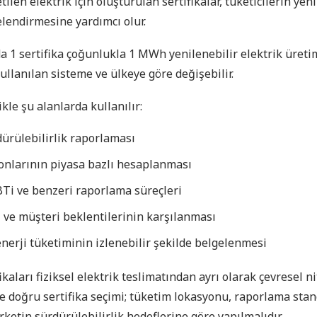
len elektrik için oluşturulan sertifikalar, tüketicilerin yeni
lendirmesine yardımcı olur.
1 sertifika çoğunlukla 1 MWh yenilenebilir elektrik üretim
kullanılan sisteme ve ülkeye göre değişebilir.
kle şu alanlarda kullanılır:
ürülebilirlik raporlaması
onlarının piyasa bazlı hesaplanması
BTi ve benzeri raporlama süreçleri
i ve müşteri beklentilerinin karşılanması
enerji tüketiminin izlenebilir şekilde belgelenmesi
fikaları fiziksel elektrik teslimatından ayrı olarak çevresel ni
e doğru sertifika seçimi; tüketim lokasyonu, raporlama sta
rketin sürdürülebilirlik hedeflerine göre yapılmalıdır.