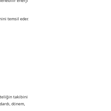
lenebilir enerji
ini temsil eder.
teliğin takibini
ndardı, dönem,