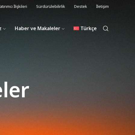
atırımcı İlişkileri
Sürdürülebilirlik
Destek
İletişim
z
Haber ve Makaleler
Türkçe
ler