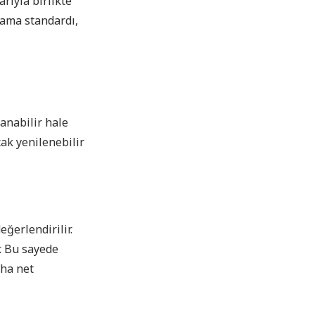
rıyla birlikte
lama standardı,
lanabilir hale
cak yenilenebilir
ğerlendirilir.
r. Bu sayede
aha net