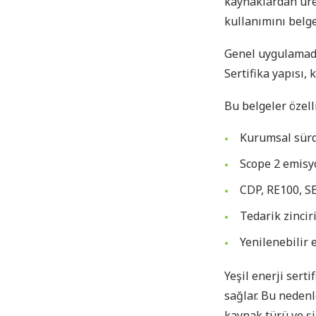
kaynaklardan üreti
kullanımını belge
Genel uygulamada 
Sertifika yapısı, 
Bu belgeler özelli
Kurumsal sürd
Scope 2 emisy
CDP, RE100, S
Tedarik zincir
Yenilenebilir 
Yeşil enerji serti
sağlar. Bu nedenl
kaynak türü ve şi