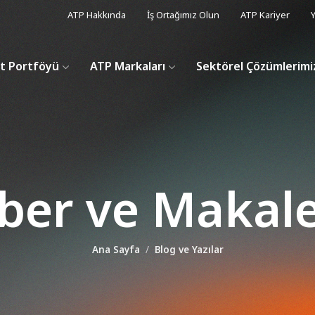
ATP Hakkında
İş Ortağımız Olun
ATP Kariyer
Y
t Portföyü
ATP Markaları
Sektörel Çözümlerimi
ber ve Makale
Ana Sayfa
Blog ve Yazılar