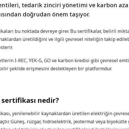
ntileri, tedarik zinciri yönetimi ve karbon aza
açısından doğrudan önem taşıyor.
fikaları bu noktada devreye girer. Bu sertifikalar, belirli mik
aklardan üretildiğini ve ilgili çevresel niteliğin takip edileb
sterir.
tlerin I-REC, YEK-G, GO ve karbon kredisi gibi çevresel emtia
bilir şekilde erişmesini destekleyen bir platformdur.
 sertifikası nedir?
fikası, yenilenebilir kaynaklardan üretilen elektriğin çevrese
açtır. Güneş, rüzgar, hidroelektrik, jeotermal veya biyokütle 