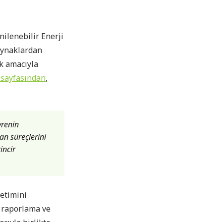
ilenebilir Enerji
kaynaklardan
ek amacıyla
 sayfasından
,
vrenin
an süreçlerini
incir
ketimini
ı raporlama ve