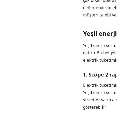
çok ülkeli operas
değerlendirilmeli
müşteri talebi ve
Yeşil enerj
Yeşil enerji serti
getirir. Bu belge
elektrik tüketimi
1. Scope 2 r
Elektrik tüketim
Yeşil enerji sert
şirketler satın al
gösterebilir.