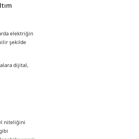
ltım
tarda elektriğin
ilir şekilde
lara dijital,
l niteliğini
gibi