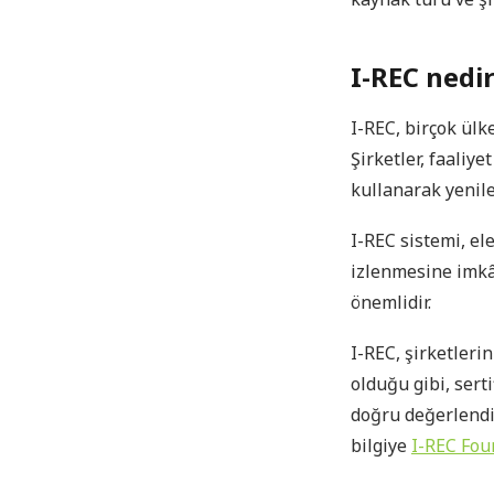
I-REC nedi
I-REC, birçok ülke
Şirketler, faaliye
kullanarak yenile
I-REC sistemi, el
izlenmesine imkân
önemlidir.
I-REC, şirketleri
olduğu gibi, sert
doğru değerlendir
bilgiye
I-REC Fou