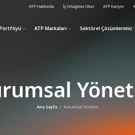
ATP Hakkında
İş Ortağımız Olun
ATP Kariyer
Y
Portföyü
ATP Markaları
Sektörel Çözümlerimiz
rumsal Yöne
Ana Sayfa
Kurumsal Yönetim