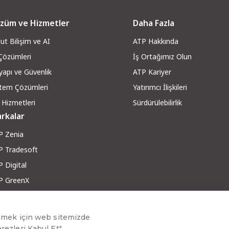
züm ve Hizmetler
Daha Fazla
ut Bilişim ve AI
ATP Hakkında
 Çözümleri
İş Ortağımız Olun
yapı ve Güvenli
k
ATP Kariyer
stem Çözümleri
Yatırımcı İlişkileri
 Hizmetleri
Sürdürülebilirlik
rkalar
P Zenia
P Tradesoft
 Digital
P GreenX
P RobotX
ber ve Makaleler
g ve Yazılar