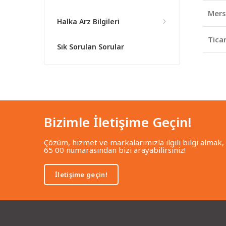
Mers
Halka Arz Bilgileri
Ticar
Sık Sorulan Sorular
Bizimle İletişime Geçin!
Çözüm, hizmet ve markalarımızla ilgili bilgi almak,
65 00 numarasından bizi arayabilirsiniz!
İletişime geçin!