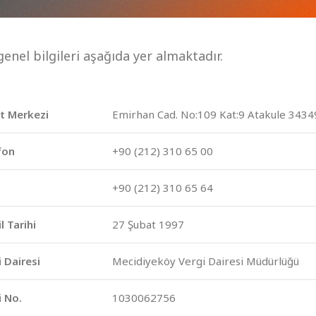
genel bilgileri aşağıda yer almaktadır.
et Merkezi
Emirhan Cad. No:109 Kat:9 Atakule 34349
fon
+90 (212) 310 65 00
+90 (212) 310 65 64
l Tarihi
27 Şubat 1997
 Dairesi
Mecidiyeköy Vergi Dairesi Müdürlüğü
i No.
1030062756