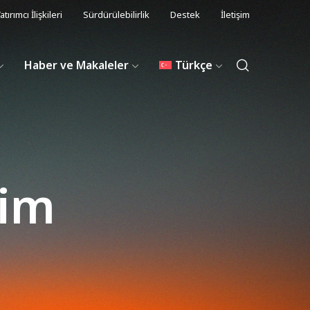
atırımcı İlişkileri
Sürdürülebilirlik
Destek
İletişim
Haber ve Makaleler
Türkçe
tim