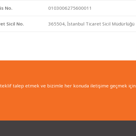
is No.
0103006275600011
et Sicil No.
365504, İstanbul Ticaret Sicil Müdürlüğü
 teklif talep etmek ve bizimle her konuda iletişime geçmek için 