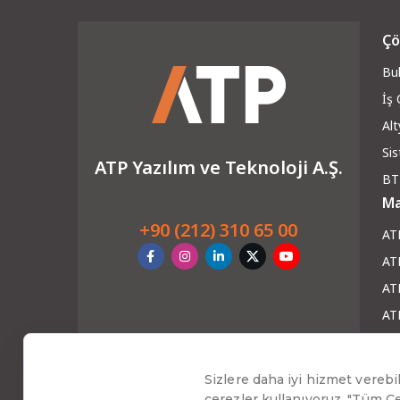
Çö
Bul
İş
Alt
Si
ATP Yazılım ve Teknoloji A.Ş.
BT
Ma
+90 (212) 310 65 00
AT
AT
ATP
AT
AT
Ha
Blo